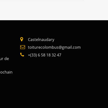
Castelnaudary
toiturecolombus@gmail.com
+(33) 6 58 18 32 47
ur de
rochain