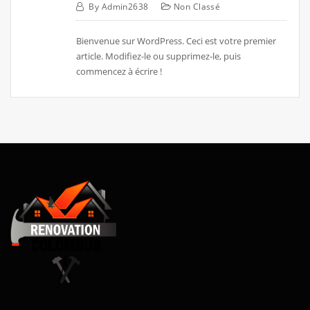
By
Admin2638
Non Classé
Bienvenue sur WordPress. Ceci est votre premier
article. Modifiez-le ou supprimez-le, puis
commencez à écrire !