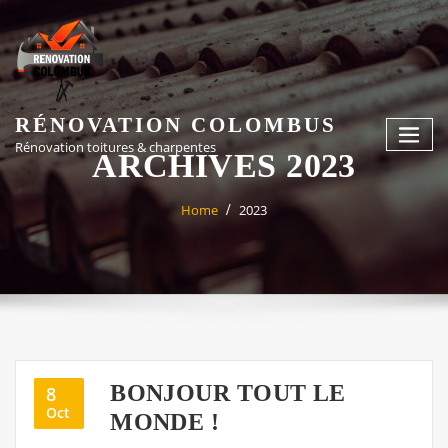
Skip
to
content
RÉNOVATION COLOMBUS
Rénovation toitures & charpentes
ARCHIVES 2023
Home
2023
BONJOUR TOUT LE
8
Oct
MONDE !